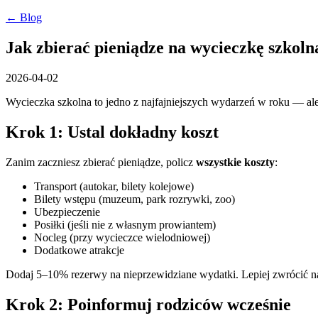
← Blog
Jak zbierać pieniądze na wycieczkę szkol
2026-04-02
Wycieczka szkolna to jedno z najfajniejszych wydarzeń w roku — ale
Krok 1: Ustal dokładny koszt
Zanim zaczniesz zbierać pieniądze, policz
wszystkie koszty
:
Transport (autokar, bilety kolejowe)
Bilety wstępu (muzeum, park rozrywki, zoo)
Ubezpieczenie
Posiłki (jeśli nie z własnym prowiantem)
Nocleg (przy wycieczce wielodniowej)
Dodatkowe atrakcje
Dodaj 5–10% rezerwy na nieprzewidziane wydatki. Lepiej zwrócić na
Krok 2: Poinformuj rodziców wcześnie