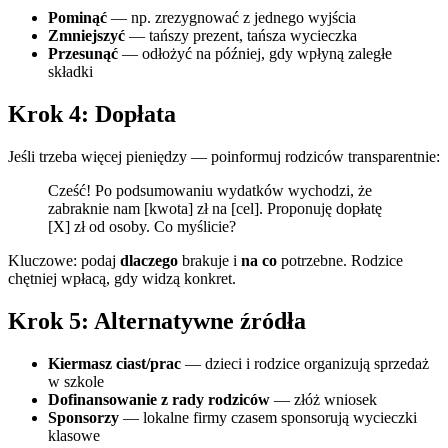
Pominąć
— np. zrezygnować z jednego wyjścia
Zmniejszyć
— tańszy prezent, tańsza wycieczka
Przesunąć
— odłożyć na później, gdy wpłyną zaległe
składki
Krok 4: Dopłata
Jeśli trzeba więcej pieniędzy — poinformuj rodziców transparentnie:
Cześć! Po podsumowaniu wydatków wychodzi, że
zabraknie nam [kwota] zł na [cel]. Proponuję dopłatę
[X] zł od osoby. Co myślicie?
Kluczowe: podaj
dlaczego
brakuje i
na co
potrzebne. Rodzice
chętniej wpłacą, gdy widzą konkret.
Krok 5: Alternatywne źródła
Kiermasz ciast/prac
— dzieci i rodzice organizują sprzedaż
w szkole
Dofinansowanie z rady rodziców
— złóż wniosek
Sponsorzy
— lokalne firmy czasem sponsorują wycieczki
klasowe