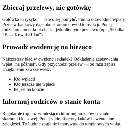
Zbieraj przelewy, nie gotówkę
Gotówka to ryzyko — łatwo się pomylić, trudno udowodnić wpłatę.
Przelew bankowy daje obu stronom dowód transakcji. Podaj
rodzicom numer konta i ustal jednolity tytuł przelewu (np. „Składka
2B — Kowalski Jan").
Prowadź ewidencję na bieżąco
Najczęstszy błąd w ewidencji składek? Odkładanie zapisywania
wpłat „na później". Gdy przychodzi przelew — od razu zapisz.
Dzięki temu zawsze wiesz:
Kto wpłacił
Kto jeszcze nie wpłacił
Ile jest na koncie
Informuj rodziców o stanie konta
Regularnie (np. raz w miesiącu) informuj rodziców o stanie
skarbonki klasowej. Podaj saldo, listę wydatków i ewentualne
zaległości. To buduje zaufanie i motywuje do terminowych wpłat.