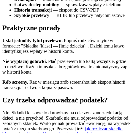
Łatwy dostęp mobilny
— sprawdzasz wpłaty z telefonu
Historia transakcji
— eksport do CSV/PDF
Szybkie przelewy
— BLIK lub przelewy natychmiastowe
Praktyczne porady
Ustal jednolity tytuł przelewu.
Poproś rodziców o tytuł w
formacie: "Składka [klasa] — [imię dziecka]". Dzięki temu łatwo
identyfikujesz wpłaty w historii konta.
Nie wypłacaj gotówki.
Płać przelewem lub kartą wszędzie, gdzie
to możliwe. Każda transakcja bezgotówkowa to automatyczny zapis
w historii konta.
Rób screeny.
Raz w miesiącu zrób screenshot lub eksport historii
transakcji. To Twoja kopia zapasowa.
Czy trzeba odprowadzać podatek?
Nie. Składki klasowe to darowizny na cele związane z edukacją
dzieci, a nie przychód. Skarbnik nie musi odprowadzać podatku od
zebranych składek. Warto jednak prowadzić ewidencję, na wypadek
pytań z urzędu skarbowego. Przeczytaj też:
jak rozliczać składki